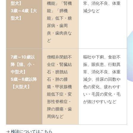
型犬】
機能」「腎機
常、消化不良、体重
3歳～4歳【大
能」「膵機
減少など
型犬】
能」低下・糖
尿病・歯周
炎・歯肉炎な
ど
7歳～10歳以
僧帽弁閉鎖不
嘔吐や下痢、食欲不
降【猫、小・
全症・腎臓結
振、眼疾患、行動異
中型犬】
石・膀胱結
常、消化不良、体重
5歳～6歳以降
石・肺の腫
減少、排尿の回数や
【大型犬】
瘍・甲状腺機
色の変化、疲れやす
能低下症・変
い・毛質の変化・毛
形性脊椎症・
が抜けやすいなど
脾の腫瘍・歯
周病など
→
検診についてはこちら