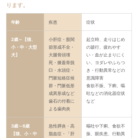
ります。
年齢
疾患
症状
2歳～【猫、
小肝症・股関
起立時、走りはじめ
小・中・大型
節形成不全・
の跛行、疲れやす
犬】
大腿骨頭壊
い・血が止まりにく
死・膝蓋骨脱
い、ヨダレやふらつ
臼・水頭症・
き・行動異常などの
門脈短絡症候
意識障害
群・門脈低形
食欲不振、下痢、嘔
成異形成など
吐などの消化器症状
歯石の付着に
など
よる歯肉炎
3歳～6歳
急性膵炎・高
嘔吐や下痢、食欲不
【猫、小・中
脂血症・「肝
振、眼疾患、行動異