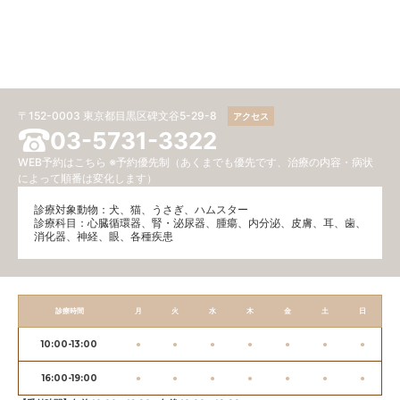
〒152-0003 東京都目黒区碑文谷5-29-8
アクセス
03-5731-3322
WEB予約はこちら
※予約優先制（あくまでも優先です、治療の内容・病状
によって順番は変化します）
診療対象動物：犬、猫、うさぎ、ハムスター
診療科目：⼼臓循環器、腎・泌尿器、腫瘍、内分泌、⽪膚、耳、歯、
消化器、神経、眼、各種疾患
診療時間
月
火
水
木
金
土
日
10:00-13:00
●
●
●
●
●
●
●
16:00-19:00
●
●
●
●
●
●
●