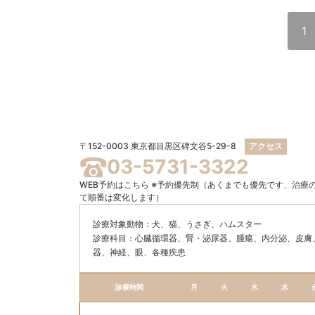
1
〒152-0003 東京都目黒区碑文谷5-29-8
アクセス
03-5731-3322
WEB予約はこちら
※予約優先制（あくまでも優先です、治療
て順番は変化します）
診療対象動物：犬、猫、うさぎ、ハムスター
診療科目：⼼臓循環器、腎・泌尿器、腫瘍、内分泌、⽪膚
器、神経、眼、各種疾患
診療時間
月
火
水
木