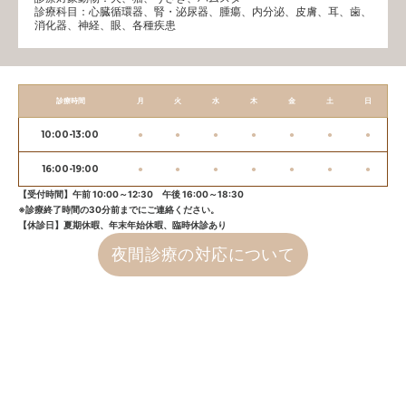
診療科目：⼼臓循環器、腎・泌尿器、腫瘍、内分泌、⽪膚、耳、歯、
消化器、神経、眼、各種疾患
診療時間
月
火
水
木
金
土
日
10:00-13:00
●
●
●
●
●
●
●
16:00-19:00
●
●
●
●
●
●
●
【受付時間】午前 10:00～12:30 午後 16:00～18:30
※診療終了時間の30分前までにご連絡ください。
【休診日】夏期休暇、年末年始休暇、臨時休診あり
夜間診療の対応について