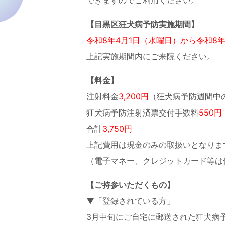
できますのでご利用ください。
【目黒区狂犬病予防実施期間】
令和8年4月1日（水曜日）から令和8
上記実施期間内にご来院ください。
【料金】
注射料金
3,200円
（狂犬病予防週間中
狂犬病予防注射済票交付手数料
550円
合計
3,750円
上記費用は現金のみの取扱いとなりま
（電子マネー、クレジットカード等は
【ご持参いただくもの】
▼「登録されている方」
3月中旬にご自宅に郵送された狂犬病