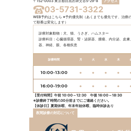
〒152-0003 東京都目黒区碑文谷5-29-8
アクセス
03-5731-3322
WEB予約はこちら
※予約優先制（あくまでも優先です、治療
て順番は変化します）
診療対象動物：犬、猫、うさぎ、ハムスター
診療科目：⼼臓循環器、腎・泌尿器、腫瘍、内分泌、⽪膚
器、神経、眼、各種疾患
診療時間
月
火
水
木
10:00-13:00
●
●
●
●
16:00-19:00
●
●
●
●
【受付時間】午前 10:00～12:30 午後 16:00～18:30
※診療終了時間の30分前までにご連絡ください。
【休診日】夏期休暇、年末年始休暇、臨時休診あり
夜間診療の対応について