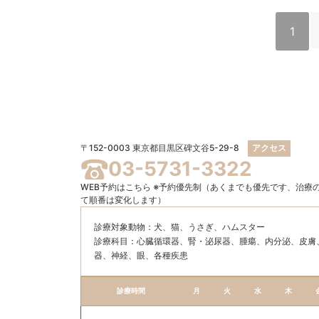
1
〒152-0003 東京都目黒区碑文谷5-29-8
アクセス
03-5731-3322
WEB予約はこちら
※予約優先制（あくまでも優先です、治療
て順番は変化します）
診療対象動物：犬、猫、うさぎ、ハムスター
診療科目：⼼臓循環器、腎・泌尿器、腫瘍、内分泌、⽪膚
器、神経、眼、各種疾患
診療時間
月
火
水
木