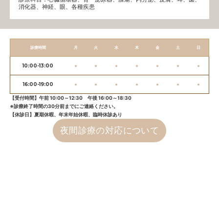
消化器、神経、眼、各種疾患
診療時間
月
火
水
木
金
土
日
10:00-13:00
●
●
●
●
●
●
●
16:00-19:00
●
●
●
●
●
●
●
【受付時間】午前 10:00～12:30 午後 16:00～18:30
※診療終了時間の30分前までにご連絡ください。
【休診日】夏期休暇、年末年始休暇、臨時休診あり
夜間診療の対応について