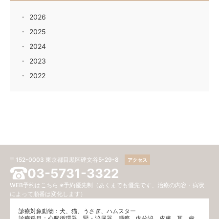
2026
2025
2024
2023
2022
〒152-0003 東京都目黒区碑文谷5-29-8
アクセス
03-5731-3322
WEB予約はこちら
※予約優先制（あくまでも優先です、治療の内容・病状
によって順番は変化します）
診療対象動物：犬、猫、うさぎ、ハムスター
診療科目：⼼臓循環器、腎・泌尿器、腫瘍、内分泌、⽪膚、耳、歯、