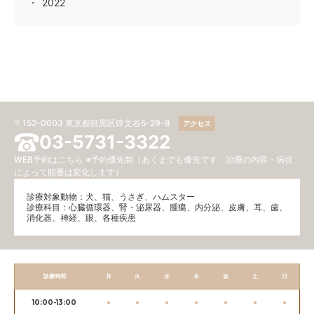
2022
〒152-0003 東京都目黒区碑文谷5-29-8
アクセス
03-5731-3322
WEB予約はこちら
※予約優先制（あくまでも優先です、治療の内容・病状
によって順番は変化します）
診療対象動物：犬、猫、うさぎ、ハムスター
診療科目：⼼臓循環器、腎・泌尿器、腫瘍、内分泌、⽪膚、耳、歯、
消化器、神経、眼、各種疾患
診療時間
月
火
水
木
金
土
日
10:00-13:00
●
●
●
●
●
●
●