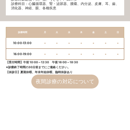
診療科目：⼼臓循環器、腎・泌尿器、腫瘍、内分泌、⽪膚、耳、歯、
消化器、神経、眼、各種疾患
診療時間
月
火
水
木
金
土
日
10:00-13:00
●
●
●
●
●
●
●
16:00-19:00
●
●
●
●
●
●
●
【受付時間】午前 10:00～12:30 午後 16:00～18:30
※診療終了時間の30分前までにご連絡ください。
【休診日】夏期休暇、年末年始休暇、臨時休診あり
夜間診療の対応について