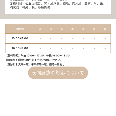
診療科目：⼼臓循環器、腎・泌尿器、腫瘍、内分泌、⽪膚、耳、歯、
消化器、神経、眼、各種疾患
診療時間
月
火
水
木
金
土
日
10:00-13:00
●
●
●
●
●
●
●
16:00-19:00
●
●
●
●
●
●
●
【受付時間】午前 10:00～12:30 午後 16:00～18:30
※診療終了時間の30分前までにご連絡ください。
【休診日】夏期休暇、年末年始休暇、臨時休診あり
夜間診療の対応について