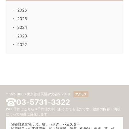
2026
2025
2024
2023
2022
〒152-0003 東京都目黒区碑文谷5-29-8
アクセス
03-5731-3322
WEB予約はこちら
※予約優先制（あくまでも優先です、治療の内容・病状
によって順番は変化します）
診療対象動物：犬、猫、うさぎ、ハムスター
診療科目：⼼臓循環器、腎・泌尿器、腫瘍、内分泌、⽪膚、耳、歯、