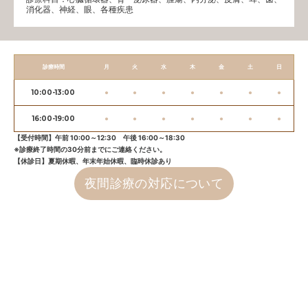
消化器、神経、眼、各種疾患
診療時間
月
火
水
木
金
土
日
10:00-13:00
●
●
●
●
●
●
●
16:00-19:00
●
●
●
●
●
●
●
【受付時間】午前 10:00～12:30 午後 16:00～18:30
※診療終了時間の30分前までにご連絡ください。
【休診日】夏期休暇、年末年始休暇、臨時休診あり
夜間診療の対応について