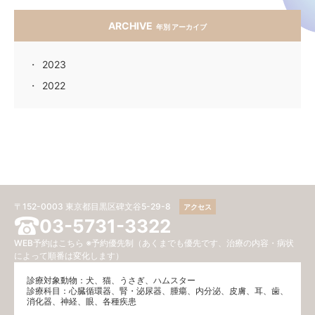
ARCHIVE
年別 アーカイブ
2023
2022
〒152-0003 東京都目黒区碑文谷5-29-8
アクセス
03-5731-3322
WEB予約はこちら
※予約優先制（あくまでも優先です、治療の内容・病状
によって順番は変化します）
診療対象動物：犬、猫、うさぎ、ハムスター
診療科目：⼼臓循環器、腎・泌尿器、腫瘍、内分泌、⽪膚、耳、歯、
消化器、神経、眼、各種疾患