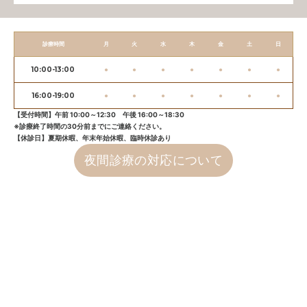
診療時間
月
火
水
木
金
土
日
10:00-13:00
●
●
●
●
●
●
●
16:00-19:00
●
●
●
●
●
●
●
【受付時間】午前 10:00～12:30 午後 16:00～18:30
※診療終了時間の30分前までにご連絡ください。
【休診日】夏期休暇、年末年始休暇、臨時休診あり
夜間診療の対応について