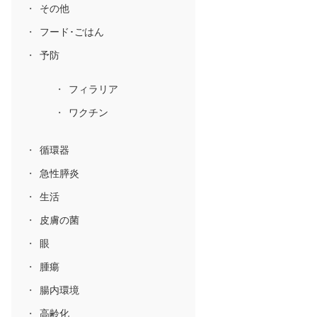
その他
フード･ごはん
予防
フィラリア
ワクチン
循環器
急性膵炎
生活
皮膚の菌
眼
腫瘍
腸内環境
高齢化