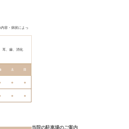
の内容・病状によっ
、耳、歯、消化
金
土
日
●
●
●
●
●
●
当院の駐車場のご案内