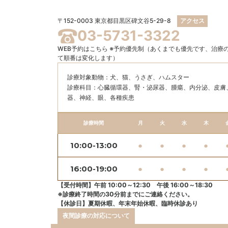
〒152-0003 東京都目黒区碑文谷5-29-8
アクセス
03-5731-3322
WEB予約はこちら
※予約優先制（あくまでも優先です、治療
て順番は変化します）
診療対象動物：犬、猫、うさぎ、ハムスター
診療科目：⼼臓循環器、腎・泌尿器、腫瘍、内分泌、⽪膚
器、神経、眼、各種疾患
診療時間
月
火
水
木
10:00-13:00
●
●
●
●
16:00-19:00
●
●
●
●
【受付時間】午前 10:00～12:30 午後 16:00～18:30
※診療終了時間の30分前までにご連絡ください。
【休診日】夏期休暇、年末年始休暇、臨時休診あり
夜間診療の対応について