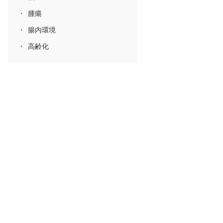
腫瘍
腸内環境
高齢化