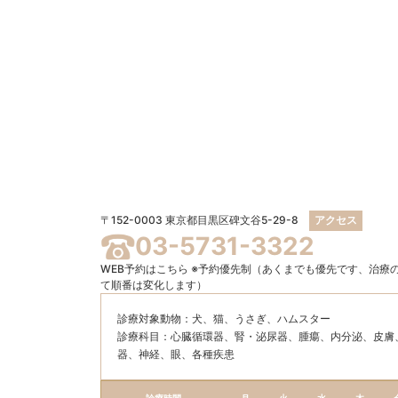
〒152-0003 東京都目黒区碑文谷5-29-8
アクセス
03-5731-3322
WEB予約はこちら
※予約優先制（あくまでも優先です、治療
て順番は変化します）
診療対象動物：犬、猫、うさぎ、ハムスター
診療科目：⼼臓循環器、腎・泌尿器、腫瘍、内分泌、⽪膚
器、神経、眼、各種疾患