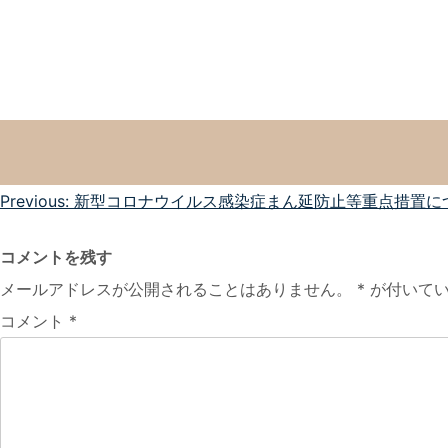
投
Previous:
新型コロナウイルス感染症まん延防止等重点措置に
稿
コメントを残す
ナ
メールアドレスが公開されることはありません。
*
が付いてい
ビ
コメント
*
ゲ
ー
シ
ョ