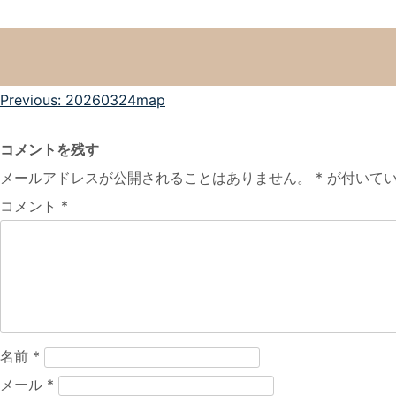
投
Previous:
20260324map
稿
コメントを残す
ナ
メールアドレスが公開されることはありません。
*
が付いてい
ビ
コメント
*
ゲ
ー
シ
ョ
ン
名前
*
メール
*