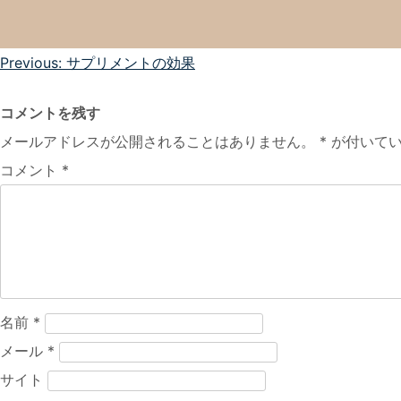
投
Previous:
サプリメントの効果
稿
コメントを残す
ナ
メールアドレスが公開されることはありません。
*
が付いてい
ビ
コメント
*
ゲ
ー
シ
ョ
ン
名前
*
メール
*
サイト