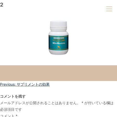
2
投
Previous:
サプリメントの効果
稿
コメントを残す
ナ
メールアドレスが公開されることはありません。
*
が付いている欄は
ビ
必須項目です
ゲ
コメント
*
ー