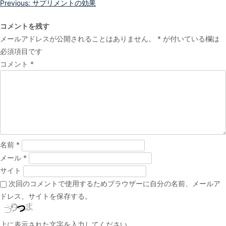
投
Previous:
サプリメントの効果
稿
コメントを残す
ナ
メールアドレスが公開されることはありません。
*
が付いている欄は
ビ
必須項目です
ゲ
コメント
*
ー
シ
ョ
ン
名前
*
メール
*
サイト
次回のコメントで使用するためブラウザーに自分の名前、メールア
ドレス、サイトを保存する。
上に表示された文字を入力してください。