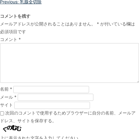
投
Previous:
乳腺全切除
稿
コメントを残す
ナ
メールアドレスが公開されることはありません。
*
が付いている欄は
ビ
必須項目です
ゲ
コメント
*
ー
シ
ョ
ン
名前
*
メール
*
サイト
次回のコメントで使用するためブラウザーに自分の名前、メールア
ドレス、サイトを保存する。
上に表示された文字を入力してください。