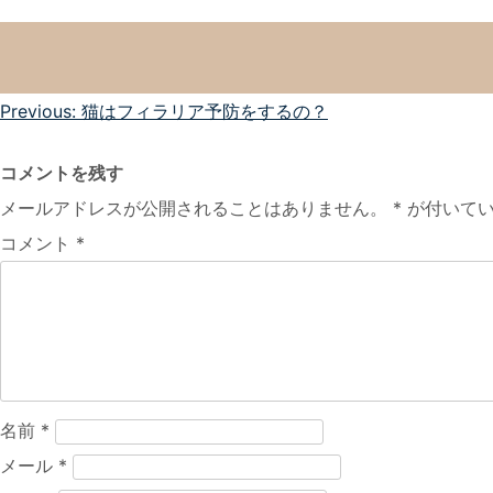
投
Previous:
猫はフィラリア予防をするの？
稿
コメントを残す
ナ
メールアドレスが公開されることはありません。
*
が付いてい
ビ
コメント
*
ゲ
ー
シ
ョ
ン
名前
*
メール
*