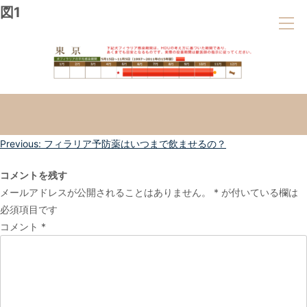
図1
投
Previous:
フィラリア予防薬はいつまで飲ませるの？
稿
コメントを残す
ナ
メールアドレスが公開されることはありません。
*
が付いている欄は
ビ
必須項目です
ゲ
コメント
*
ー
シ
ョ
ン