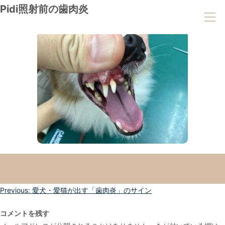
Pidi照射前の歯肉炎
投
Previous:
愛犬・愛猫が出す「歯肉炎」のサイン
稿
コメントを残す
ナ