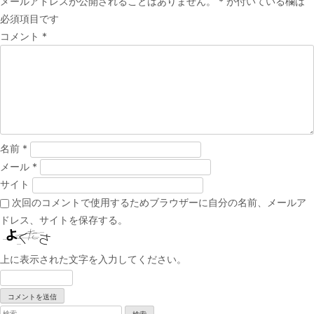
メールアドレスが公開されることはありません。
*
が付いている欄は
ビ
必須項目です
ゲ
コメント
*
ー
シ
ョ
ン
名前
*
メール
*
サイト
次回のコメントで使用するためブラウザーに自分の名前、メールア
ドレス、サイトを保存する。
上に表示された文字を入力してください。
検