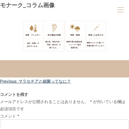
モナーク_コラム画像
投
Previous:
マラセチアと細菌ってなに？
稿
コメントを残す
ナ
メールアドレスが公開されることはありません。
*
が付いている欄は
ビ
必須項目です
ゲ
コメント
*
ー
シ