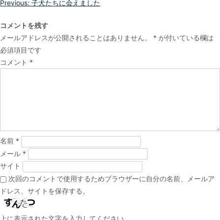
投
Previous:
子犬たちに会えました
稿
コメントを残す
ナ
メールアドレスが公開されることはありません。
*
が付いている欄は
ビ
必須項目です
ゲ
コメント
*
ー
シ
ョ
ン
名前
*
メール
*
サイト
次回のコメントで使用するためブラウザーに自分の名前、メールア
ドレス、サイトを保存する。
上に表示された文字を入力してください。