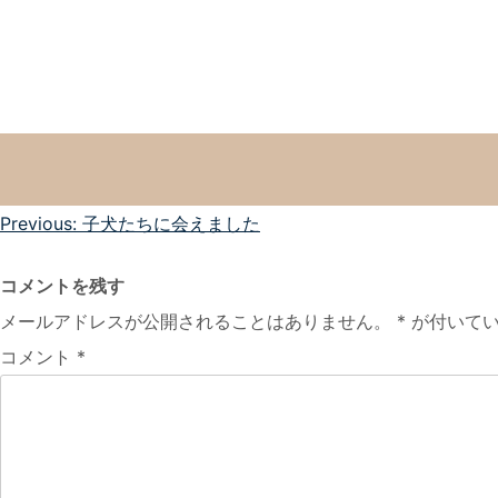
投
Previous:
子犬たちに会えました
稿
コメントを残す
ナ
メールアドレスが公開されることはありません。
*
が付いてい
ビ
コメント
*
ゲ
ー
シ
ョ