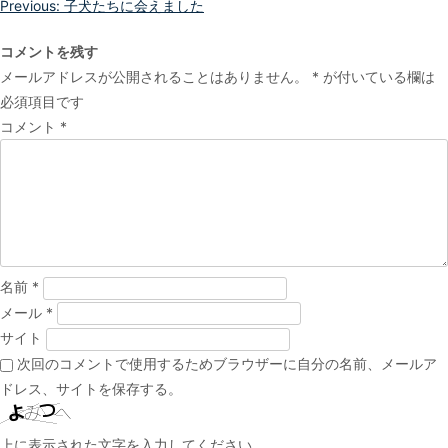
投
Previous:
子犬たちに会えました
稿
コメントを残す
ナ
メールアドレスが公開されることはありません。
*
が付いている欄は
ビ
必須項目です
ゲ
コメント
*
ー
シ
ョ
ン
名前
*
メール
*
サイト
次回のコメントで使用するためブラウザーに自分の名前、メールア
ドレス、サイトを保存する。
上に表示された文字を入力してください。