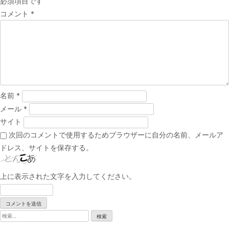
必須項目です
ゲ
コメント
*
ー
シ
ョ
ン
名前
*
メール
*
サイト
次回のコメントで使用するためブラウザーに自分の名前、メールア
ドレス、サイトを保存する。
上に表示された文字を入力してください。
検
索: