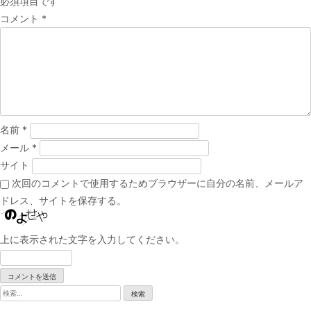
必須項目です
ゲ
コメント
*
ー
シ
ョ
ン
名前
*
メール
*
サイト
次回のコメントで使用するためブラウザーに自分の名前、メールア
ドレス、サイトを保存する。
上に表示された文字を入力してください。
検
索: