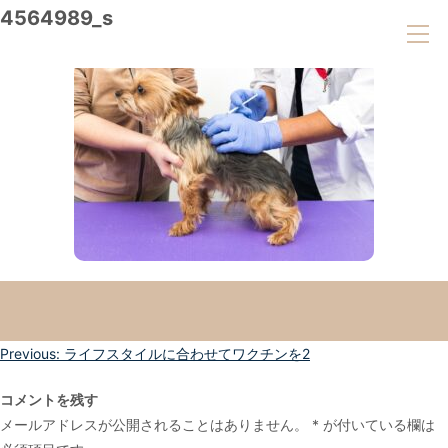
4564989_s
投
Previous:
ライフスタイルに合わせてワクチンを2
稿
コメントを残す
ナ
メールアドレスが公開されることはありません。
*
が付いている欄は
ビ