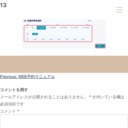
13
投
Previous:
WEB予約マニュアル
稿
コメントを残す
ナ
メールアドレスが公開されることはありません。
*
が付いている欄は
ビ
必須項目です
ゲ
コメント
*
ー
シ
ョ