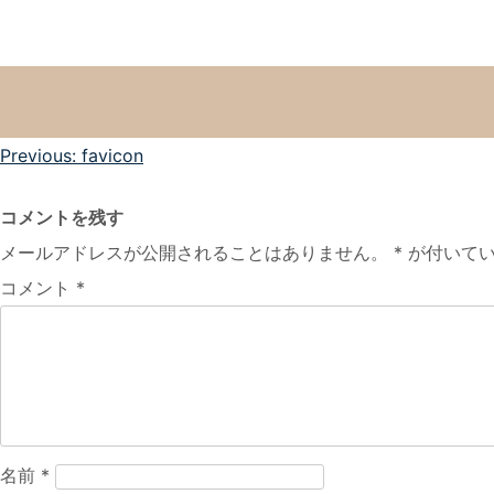
投
Previous:
favicon
稿
コメントを残す
ナ
メールアドレスが公開されることはありません。
*
が付いてい
ビ
コメント
*
ゲ
ー
シ
ョ
ン
名前
*