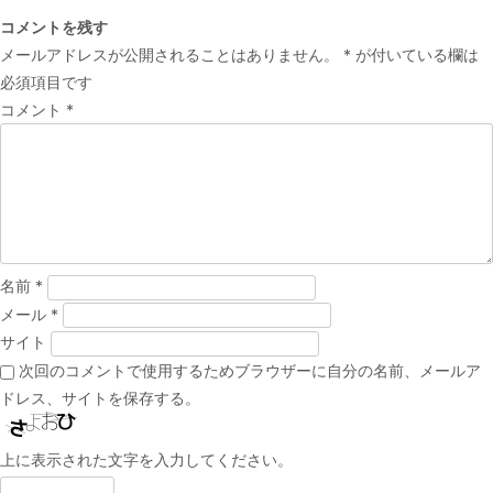
稿
コメントを残す
ナ
メールアドレスが公開されることはありません。
*
が付いている欄は
ビ
必須項目です
ゲ
コメント
*
ー
シ
ョ
ン
名前
*
メール
*
サイト
次回のコメントで使用するためブラウザーに自分の名前、メールア
ドレス、サイトを保存する。
上に表示された文字を入力してください。