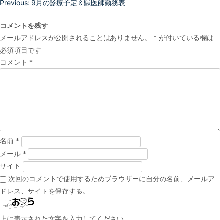
投
Previous:
9月の診療予定＆獣医師勤務表
稿
コメントを残す
ナ
メールアドレスが公開されることはありません。
*
が付いている欄は
ビ
必須項目です
ゲ
コメント
*
ー
シ
ョ
ン
名前
*
メール
*
サイト
次回のコメントで使用するためブラウザーに自分の名前、メールア
ドレス、サイトを保存する。
上に表示された文字を入力してください。