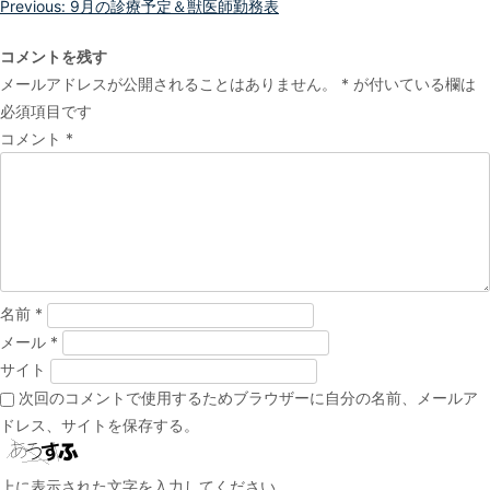
投
Previous:
9月の診療予定＆獣医師勤務表
稿
コメントを残す
ナ
メールアドレスが公開されることはありません。
*
が付いている欄は
ビ
必須項目です
ゲ
コメント
*
ー
シ
ョ
ン
名前
*
メール
*
サイト
次回のコメントで使用するためブラウザーに自分の名前、メールア
ドレス、サイトを保存する。
上に表示された文字を入力してください。