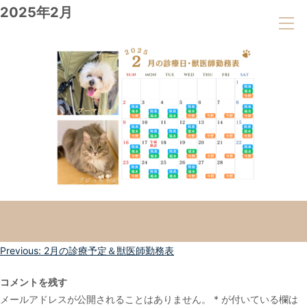
2025年2月
投
Previous:
2月の診療予定＆獣医師勤務表
稿
コメントを残す
ナ
メールアドレスが公開されることはありません。
*
が付いている欄は
ビ