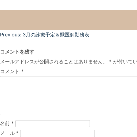
投
Previous:
3月の診療予定＆獣医師勤務表
稿
コメントを残す
ナ
メールアドレスが公開されることはありません。
*
が付いてい
ビ
コメント
*
ゲ
ー
シ
ョ
ン
名前
*
メール
*