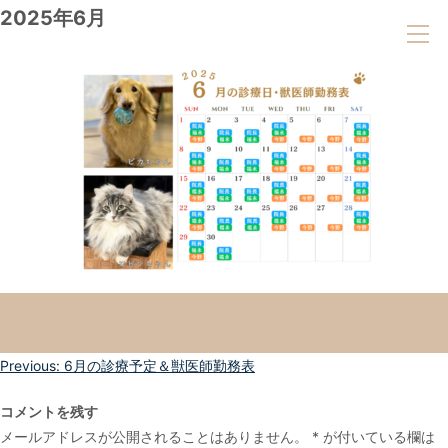
2025年6月
投
Previous:
6月の診療予定＆獣医師勤務表
稿
コメントを残す
ナ
メールアドレスが公開されることはありません。
*
が付いている欄は
ビ