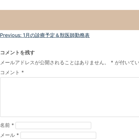
投
Previous:
1月の診療予定＆獣医師勤務表
稿
コメントを残す
ナ
メールアドレスが公開されることはありません。
*
が付いてい
ビ
コメント
*
ゲ
ー
シ
ョ
ン
名前
*
メール
*