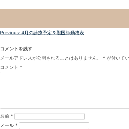
投
Previous:
4月の診療予定＆獣医師勤務表
稿
コメントを残す
ナ
メールアドレスが公開されることはありません。
*
が付いてい
ビ
コメント
*
ゲ
ー
シ
ョ
ン
名前
*
メール
*