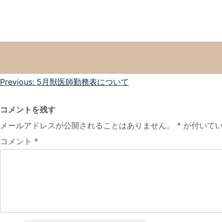
投
Previous:
5月獣医師勤務表について
稿
コメントを残す
ナ
メールアドレスが公開されることはありません。
*
が付いてい
ビ
コメント
*
ゲ
ー
シ
ョ
ン