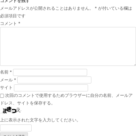
コメントを残す
ナ
メールアドレスが公開されることはありません。
*
が付いている欄は
ビ
必須項目です
ゲ
コメント
*
ー
シ
ョ
ン
名前
*
メール
*
サイト
次回のコメントで使用するためブラウザーに自分の名前、メールア
ドレス、サイトを保存する。
上に表示された文字を入力してください。