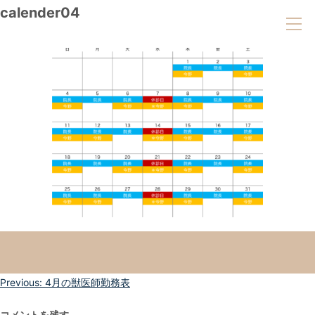
calender04
投
Previous:
4月の獣医師勤務表
稿
コメントを残す