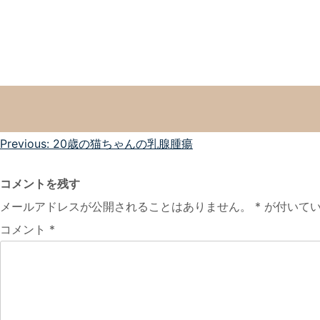
投
Previous:
20歳の猫ちゃんの乳腺腫瘍
稿
コメントを残す
ナ
メールアドレスが公開されることはありません。
*
が付いてい
ビ
コメント
*
ゲ
ー
シ
ョ