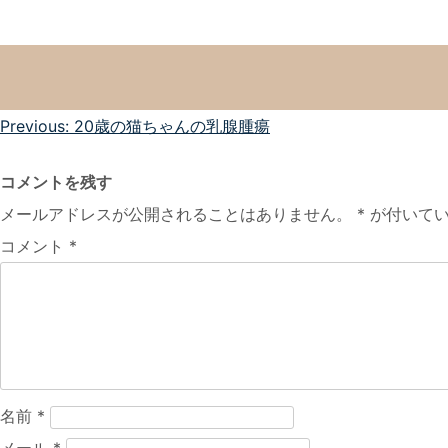
投
Previous:
20歳の猫ちゃんの乳腺腫瘍
稿
コメントを残す
ナ
メールアドレスが公開されることはありません。
*
が付いてい
ビ
コメント
*
ゲ
ー
シ
ョ
ン
名前
*
メール
*