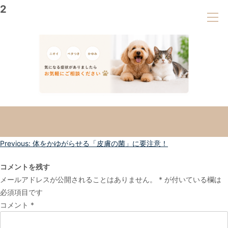
2
投
Previous:
体をかゆがらせる「皮膚の菌」に要注意！
稿
コメントを残す
ナ
メールアドレスが公開されることはありません。
*
が付いている欄は
ビ
必須項目です
ゲ
コメント
*
ー
シ