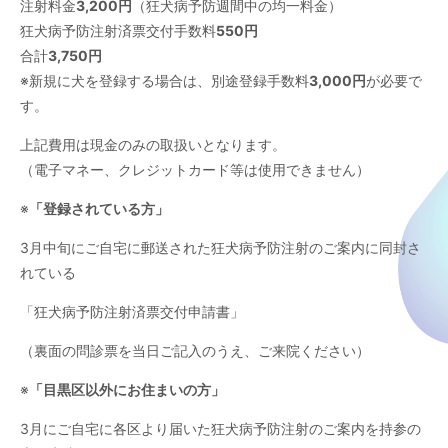
注射料金
3,200
円
（狂犬病予防週間中の均一料金）
狂犬病予防注射済票交付手数料
550
円
合計
3,750
円
※新規に犬を登録する場合は、別途登録手数料
3,000
円
が必要で
す。
上記費用は現金のみの取扱いとなります。
（電子マネー、クレジットカード等は使用できません）
※
「登録されている方」
3月中旬にご自宅に郵送された狂犬病予防注射のご案内に同封さ
れている
「狂犬病予防注射済票交付申請書」
（裏面の問診票を当日ご記入のうえ、ご来院ください）
※
「目黒区以外にお住まいの方」
3月にご自宅に各区より届いた狂犬病予防注射のご案内を持参の