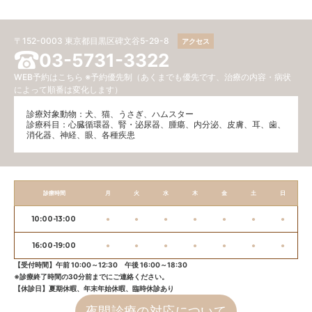
〒152-0003 東京都目黒区碑文谷5-29-8
アクセス
03-5731-3322
WEB予約はこちら
※予約優先制（あくまでも優先です、治療の内容・病状
によって順番は変化します）
診療対象動物：犬、猫、うさぎ、ハムスター
診療科目：⼼臓循環器、腎・泌尿器、腫瘍、内分泌、⽪膚、耳、歯、
消化器、神経、眼、各種疾患
診療時間
月
火
水
木
金
土
日
10:00-13:00
●
●
●
●
●
●
●
16:00-19:00
●
●
●
●
●
●
●
【受付時間】午前 10:00～12:30 午後 16:00～18:30
※診療終了時間の30分前までにご連絡ください。
【休診日】夏期休暇、年末年始休暇、臨時休診あり
夜間診療の対応について