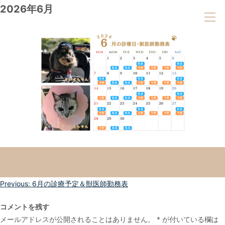
2026年6月
投
Previous:
6月の診療予定＆獣医師勤務表
稿
コメントを残す
ナ
メールアドレスが公開されることはありません。
*
が付いている欄は
ビ