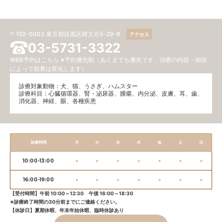
〒152-0003 東京都目黒区碑文谷5-29-8
アクセス
03-5731-3322
WEB予約はこちら
※予約優先制（あくまでも優先です、治療の内容・病状
によって順番は変化します）
診療対象動物：犬、猫、うさぎ、ハムスター
診療科目：⼼臓循環器、腎・泌尿器、腫瘍、内分泌、⽪膚、耳、歯、
消化器、神経、眼、各種疾患
診療時間
月
火
水
木
金
土
日
10:00-13:00
●
●
●
●
●
●
●
16:00-19:00
●
●
●
●
●
●
●
【受付時間】午前 10:00～12:30 午後 16:00～18:30
※診療終了時間の30分前までにご連絡ください。
【休診日】夏期休暇、年末年始休暇、臨時休診あり