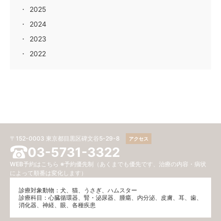
2025
2024
2023
2022
〒152-0003 東京都目黒区碑文谷5-29-8
アクセス
03-5731-3322
WEB予約はこちら
※予約優先制（あくまでも優先です、治療の内容・病状
によって順番は変化します）
診療対象動物：犬、猫、うさぎ、ハムスター
診療科目：⼼臓循環器、腎・泌尿器、腫瘍、内分泌、⽪膚、耳、歯、
消化器、神経、眼、各種疾患