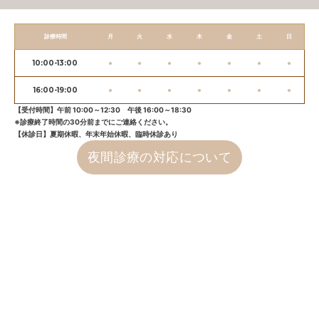
診療時間
月
火
水
木
金
土
日
10:00-13:00
●
●
●
●
●
●
●
16:00-19:00
●
●
●
●
●
●
●
【受付時間】午前 10:00～12:30 午後 16:00～18:30
※診療終了時間の30分前までにご連絡ください。
【休診日】夏期休暇、年末年始休暇、臨時休診あり
夜間診療の対応について