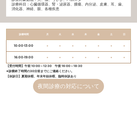
診療科目：⼼臓循環器、腎・泌尿器、腫瘍、内分泌、⽪膚、耳、歯、
消化器、神経、眼、各種疾患
診療時間
月
火
水
木
金
土
日
10:00-13:00
●
●
●
●
●
●
●
16:00-19:00
●
●
●
●
●
●
●
【受付時間】午前 10:00～12:30 午後 16:00～18:30
※診療終了時間の30分前までにご連絡ください。
【休診日】夏期休暇、年末年始休暇、臨時休診あり
夜間診療の対応について