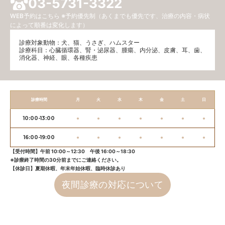
03-5731-3322
WEB予約はこちら
※予約優先制（あくまでも優先です、治療の内容・病状
によって順番は変化します）
診療対象動物：犬、猫、うさぎ、ハムスター
診療科目：⼼臓循環器、腎・泌尿器、腫瘍、内分泌、⽪膚、耳、歯、
消化器、神経、眼、各種疾患
診療時間
月
火
水
木
金
土
日
10:00-13:00
●
●
●
●
●
●
●
16:00-19:00
●
●
●
●
●
●
●
【受付時間】午前 10:00～12:30 午後 16:00～18:30
※診療終了時間の30分前までにご連絡ください。
【休診日】夏期休暇、年末年始休暇、臨時休診あり
夜間診療の対応について